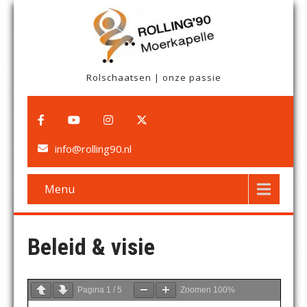
Rolschaatsen | onze passie
info@rolling90.nl
Menu
Beleid & visie
Pagina
1
/
5
Zoomen
100%