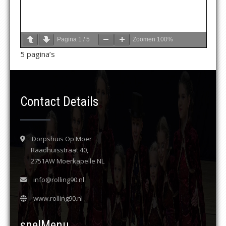
Pagina
1
/
5
Zoomen
100%
5 pagina’s
Contact Details
Dorpshuis Op Moer
Raadhuisstraat 40,
2751AW Moerkapelle NL
info@rolling90.nl
www.rolling90.nl
snelMenu