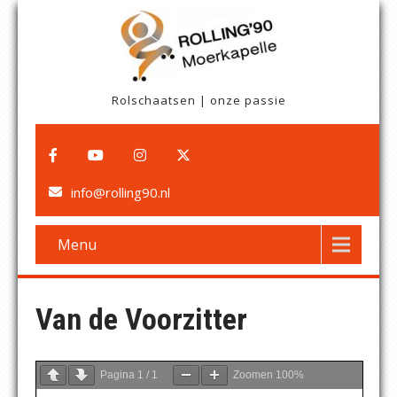
Rolschaatsen | onze passie
info@rolling90.nl
Menu
Van de Voorzitter
Pagina
1
/
1
Zoomen
100%