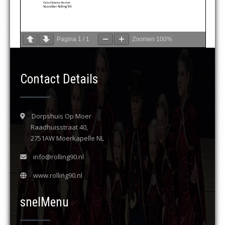
Pagina
1
/
1
Zoomen
100%
Contact Details
Dorpshuis Op Moer
Raadhuisstraat 40,
2751AW Moerkapelle NL
info@rolling90.nl
www.rolling90.nl
snelMenu