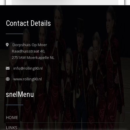
Contact Details
Dorpshuis Op Moer
Raadhuisstraat 40,
2751AW Moerkapelle NL
info@rolling90.nl
www.rolling90.nl
snelMenu
HOME
LINKS