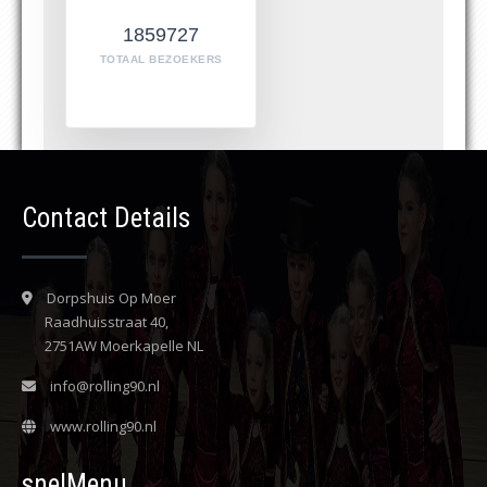
1859727
TOTAAL BEZOEKERS
Contact Details
Dorpshuis Op Moer
Raadhuisstraat 40,
2751AW Moerkapelle NL
info@rolling90.nl
www.rolling90.nl
snelMenu