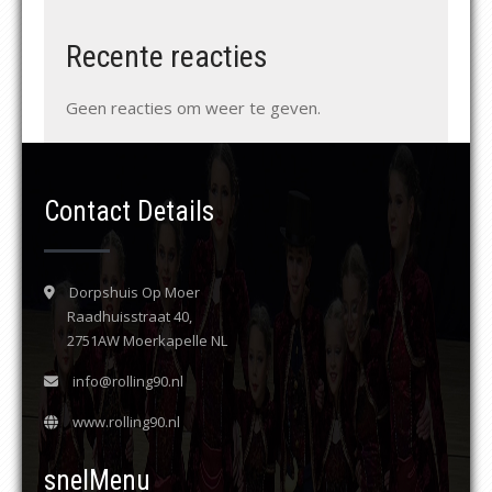
Recente reacties
Geen reacties om weer te geven.
Contact Details
Dorpshuis Op Moer
Raadhuisstraat 40,
2751AW Moerkapelle NL
info@rolling90.nl
www.rolling90.nl
snelMenu