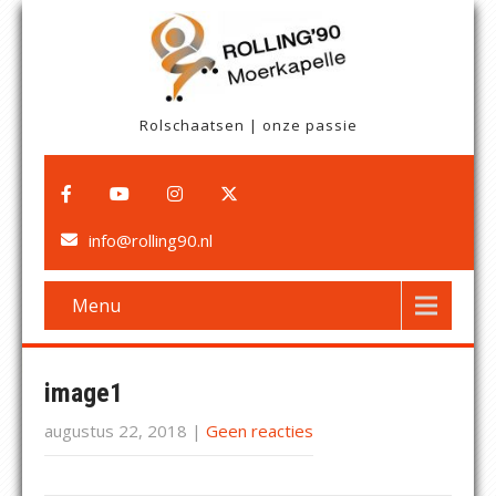
Rolschaatsen | onze passie
info@rolling90.nl
Menu
image1
augustus 22, 2018
|
Geen reacties